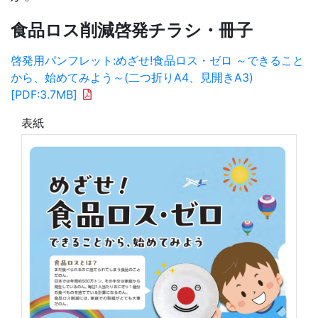
食品ロス削減啓発チラシ・冊子
啓発用パンフレット:めざせ!食品ロス・ゼロ ～できること
から、始めてみよう～(二つ折りA4、見開きA3)
[PDF:3.7MB]
表紙