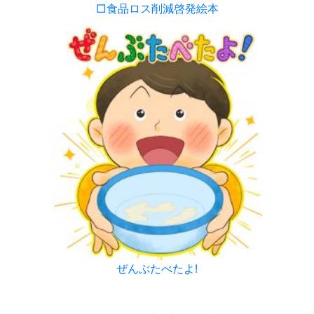
□食品ロス削減啓発絵本
ぜんぶたべたよ!