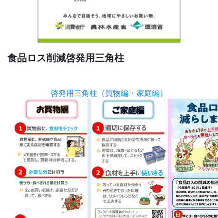
食品ロス削減啓発用三角柱
啓発用三角柱（買物編・家庭編）