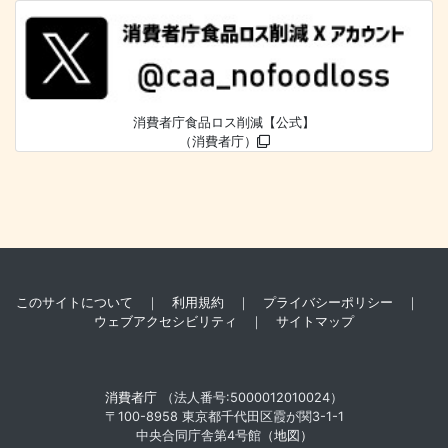
消費者庁食品ロス削減【公式】
（消費者庁）
このサイトについて
｜
利用規約
｜
プライバシーポリシー
｜
ウェブアクセシビリティ
｜
サイトマップ
消費者庁
（法人番号:5000012010024）
〒100-8958 東京都千代田区霞が関3-1-1
中央合同庁舎第4号館
（地図）